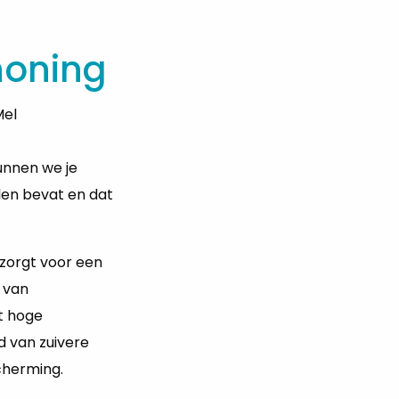
honing
Mel
unnen we je
len bevat en dat
 zorgt voor een
 van
t hoge
d van zuivere
cherming.