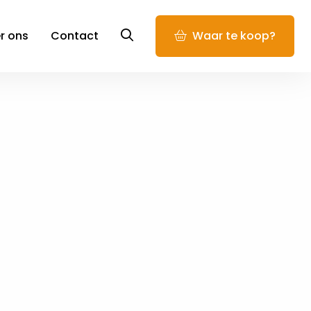
Ga
r ons
Contact
Waar te koop?
naar
zoekpagina