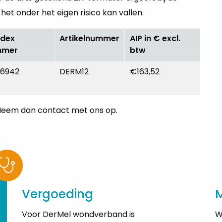
et onder het eigen risico kan vallen.
ndex
Artikelnummer
AIP in € excl.
mmer
btw
26942
DERM12
€163,52
Neem dan contact met ons op.
Vergoeding
Voor DerMel wondverband is
W