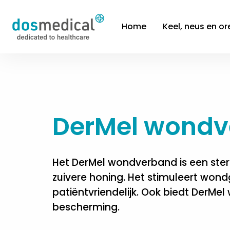
Home
Keel, neus en or
DerMel wond
Het DerMel wondverband is een ste
zuivere honing. Het stimuleert wond
patiëntvriendelijk. Ook biedt DerMe
bescherming.