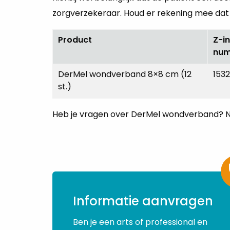
zorgverzekeraar. Houd er rekening mee dat h
Product
Z-i
nu
DerMel wondverband 8×8 cm (12
153
st.)
Heb je vragen over DerMel wondverband? 
Informatie aanvragen
Ben je een arts of professional en