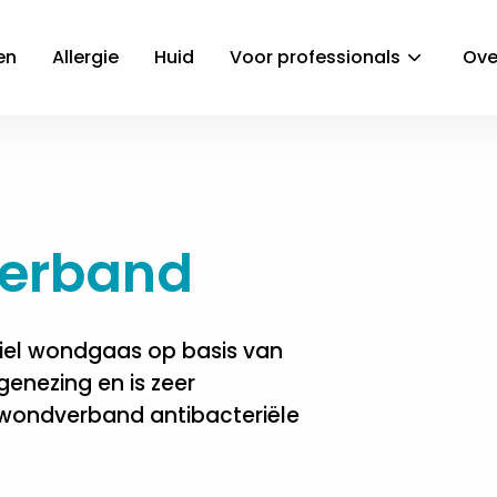
en
Allergie
Huid
Voor professionals
Ove
verband
riel wondgaas op basis van
genezing en is zeer
l wondverband antibacteriële